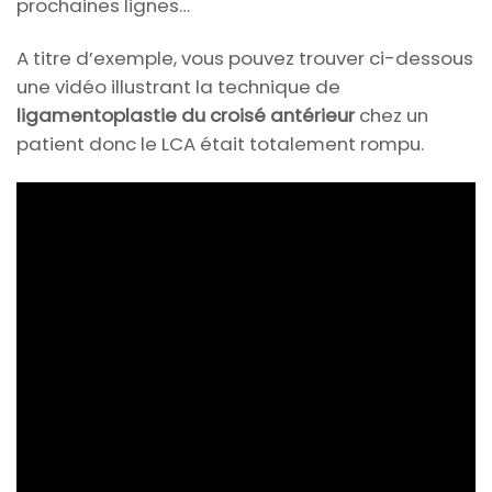
prochaines lignes…
A titre d’exemple, vous pouvez trouver ci-dessous
une vidéo illustrant la technique de
ligamentoplastie du croisé antérieur
chez un
patient donc le LCA était totalement rompu.