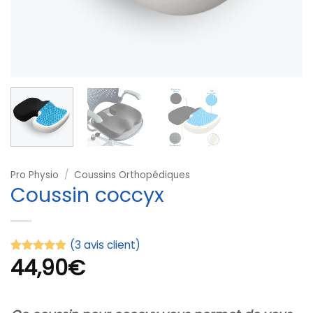
Pro Physio
/
Coussins Orthopédiques
Coussin coccyx
(
3
avis client)
44,90
€
Noté
3
5
sur
5 basé sur
notations
client