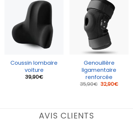
Coussin lombaire
Genouillère
voiture
ligamentaire
renforcée
39,90
€
Le
Le
35,90
€
32,90
€
prix
prix
initial
actue
était :
est :
35,90€.
32,90
AVIS CLIENTS