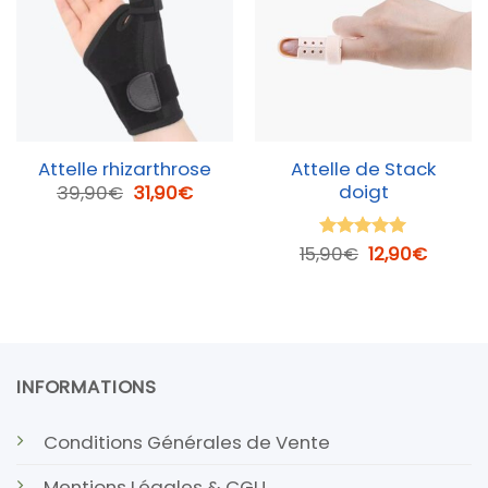
Attelle rhizarthrose
Attelle de Stack
doigt
Le
Le
39,90
€
31,90
€
prix
prix
initial
actuel
était :
est :
Le
Le
15,90
€
12,90
€
Note
5
sur
39,90€.
31,90€.
prix
prix
5
initial
actuel
était :
est :
15,90€.
12,90€
INFORMATIONS
Conditions Générales de Vente
Mentions Légales & CGU